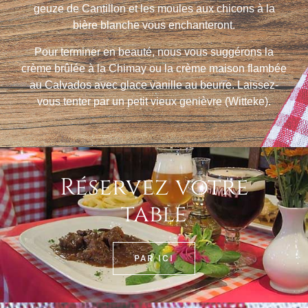
geuze de Cantillon et les moules aux chicons à la
bière blanche vous enchanteront.
Pour terminer en beauté, nous vous suggérons la
crème brûlée à la Chimay ou la crème maison flambée
au Calvados avec glace vanille au beurre. Laissez-
vous tenter par un petit vieux genièvre (Witteke).
Réservez votre
table
PAR ICI