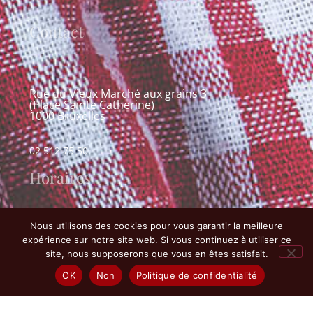
Contact
Rue du Vieux Marché aux grains 3
(Place Sainte Catherine)
1000 Bruxelles
02 512 75 50
Horaires
Nous utilisons des cookies pour vous garantir la meilleure
expérience sur notre site web. Si vous continuez à utiliser ce
Lundi
12:00-14:00 | 18:30-21:30
site, nous supposerons que vous en êtes satisfait.
Mardi
12:00-14:00 | 18:30-21:30
OK
Non
Politique de confidentialité
Mercredi
18:30-21:30
Jeudi
12:00-14:00 | 18:30-21:30